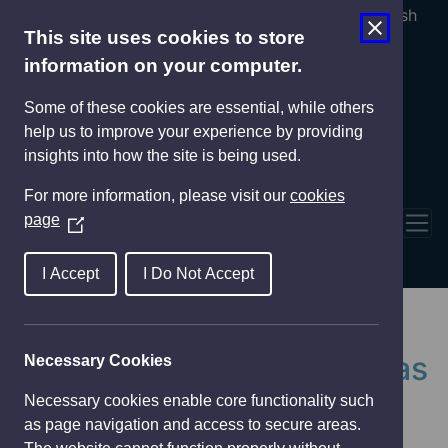
Cymraeg
English
This site uses cookies to store
information on your computer.
Some of these cookies are essential, while others
help us to improve your experience by providing
insights into how the site is being used.
For more information, please visit our
cookies
page
(
Tog
O
p
I Accept
I Do Not Accept
e
Y Cyngor yn helpu
n
s
busnesau newydd y ddinas
Necessary Cookies
i
n
Necessary cookies enable core functionality such
21st July 2023
a
as page navigation and access to secure areas.
n
Mae tri entrepreneur o Gasnewydd wedi elwa ar