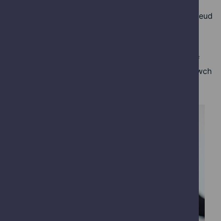
mae'r staciwr trydan newydd yn golygu bod modd
storio eitemau'n ddiogel oddi ar y llawr. Mae'n gwneud
yr ardal waith yn llawer mwy diogel, ac ni fyddem
wedi gallu ei wneud heb y grant.”
Gellir dod o hyd i wybodaeth am ddistyllfa Spirit of
Wales ar y wefan
www.spiritofwales.com
neu dilynwch
ar Twitter
https://twitter.com/Spirit_of_Wales