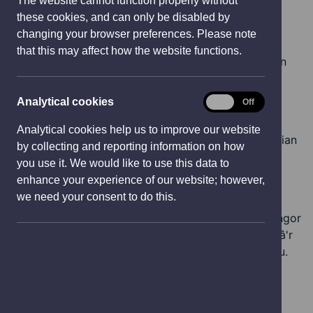
The website cannot function properly without
e
grantiau o gynllun a sefydlwyd gan y cyngor i
these cookies, and can only be disabled by
w
gynorthwyo busnesau bach a chanolig.
changing your browser preferences. Please note
w
that this may affect how the website functions.
Agorodd y rownd ddiweddaraf ddiwedd y flwyddyn
i
ddiwethaf ac mewn tri mis roedd wedi helpu 18 o
n
fusnesau gyda grantiau bach gwerth cyfanswm o
d
Analytical
Analytical cookies
On
Off
£36,000.
o
cookies
w
Analytical cookies help us to improve our website
Roedd Katie Moss, perchennog Otium Concierge; Sian
)
by collecting and reporting information on how
Howarth, o Norah Rose Staging, a Daniel Dyer sy'n
you use it. We would like to use this data to
rhedeg Spirit of Wales ymhlith y rhai a gafodd
enhance your experience of our website; however,
gymorth gan y gronfa datblygu busnes.
we need your consent to do this.
Cyfarfu'r Cynghorydd Jane Mudd, arweinydd y cyngor
a chanddi bortffolio yn cynnwys datblygu busnes, â'r
tri yn ddiweddar a mwynhau clywed am eu mentrau.
"Roedd eu brwdfrydedd a’u cymhelliant wedi creu
argraff fawr arnaf. Mae eu mentrau yn dangos
amrywiaeth a chreadigrwydd anhygoel y busnesau