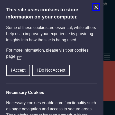
Cymraeg
English
This site uses cookies to store
information on your computer.
Some of these cookies are essential, while others
help us to improve your experience by providing
insights into how the site is being used.
For more information, please visit our
cookies
page
(
Tog
O
Gweledigaeth ddiwylliannol
p
I Accept
I Do Not Accept
e
Hanes
n
s
Necessary Cookies
Partneriaid a phroses
i
n
Necessary cookies enable core functionality such
PARTNERIAID A
a
as page navigation and access to secure areas.
n