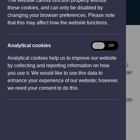
The website cannot function properly without
PHROSES
e
these cookies, and can only be disabled by
w
changing your browser preferences. Please note
w
that this may affect how the website functions.
i
n
d
Analytical
Analytical cookies
On
Off
o
Proses
cookies
w
Analytical cookies help us to improve our website
Mae'r gystadleuaeth i fod yn Ddinas Diwylliant y DU
)
by collecting and reporting information on how
2025 yn cael ei rhedeg gan y Llywodraeth bob pedair
you use it. We would like to use this data to
blynedd.
enhance your experience of our website; however,
we need your consent to do this.
Ar gyfer 2025 yn benodol, bydd yn defnyddio
diwylliant fel catalydd ar gyfer codi’r gwastad ymhlith
ardaloedd y tu allan i Lundain ac yn rhoi diwylliant
wrth wraidd cynlluniau i wella o effaith pandemig
Covid-19.
Mae'r rhaglen yn annog y defnydd o ddiwylliant a